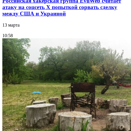
Российская хакерская группа EvilWeb считает
атаку на соцсеть Х попыткой сорвать сделку
между США и Украиной
13 марта
10:58