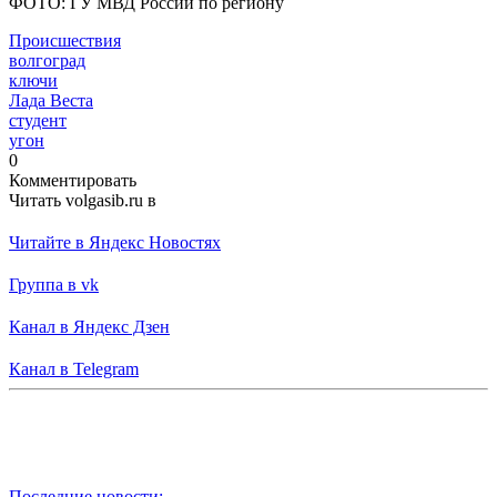
ФОТО: ГУ МВД России по региону
Происшествия
волгоград
ключи
Лада Веста
студент
угон
0
Комментировать
Читать volgasib.ru в
Читайте в Яндекс Новостях
Группа в vk
Канал в Яндекс Дзен
Канал в Telegram
Последние новости: