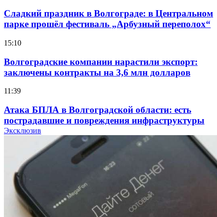
Сладкий праздник в Волгограде: в Центральном
парке прошёл фестиваль „Арбузный переполох“
15:10
Волгоградские компании нарастили экспорт:
заключены контракты на 3,6 млн долларов
11:39
Атака БПЛА в Волгоградской области: есть
пострадавшие и повреждения инфраструктуры
Эксклюзив
12:01
Волгоградские вузы в топе зарплатного
рейтинга: ВолгГТУ и ВолгГМУ вошли в топ‑15
для химической отрасли и фармацевтики
18:39
В Красноармейском районе Волгограда стартует