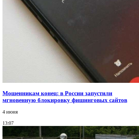
конкурс на ремонт моста через Волго‑Донской
судоходный канал
12:28
Фестиваль #ТриЧетыре в Волгограде пройдёт
11–13 сентября в рамках Года единства народов
России
Все новости
Мошенникам конец: в России запустили
мгновенную блокировку фишинговых сайтов
4 июня
13:07