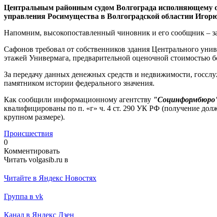
Центральным районным судом Волгограда исполняющему об
управления Росимущества в Волгоградской областии Игорю 
Напомним, высокопоставленный чиновник и его сообщник – за
Сафонов требовал от собственников здания Центрального униве
этажей Универмага, предварительной оценочной стоимостью бо
За передачу данных денежных средств и недвижимости, госслу
памятником истории федерального значения.
Как сообщили информационному агентству
"Социнформбюро
квалифицированы по п. «г» ч. 4 ст. 290 УК РФ (получение долж
крупном размере).
Происшествия
0
Комментировать
Читать volgasib.ru в
Читайте в Яндекс Новостях
Группа в vk
Канал в Яндекс Дзен