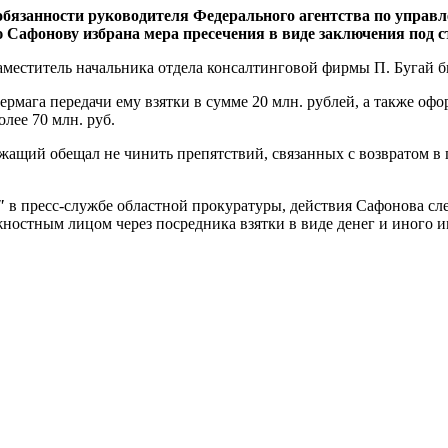
язанности руководителя Федерального агентства по управ
Сафонову избрана мера пресечения в виде заключения под с
меститель начальника отдела консалтинговой фирмы П. Бугай б
рмага передачи ему взятки в сумме 20 млн. рублей, а также оф
лее 70 млн. руб.
жащий обещал не чинить препятствий, связанных с возвратом в 
"
в пресс-службе областной прокуратуры, действия Сафонова с
ностным лицом через посредника взятки в виде денег и иного им