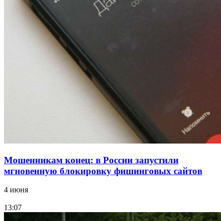
Сладкий праздник в Волгограде: в Центральном
парке прошёл фестиваль „Арбузный переполох“
15:10
Волгоградские компании нарастили экспорт:
заключены контракты на 3,6 млн долларов
Все новости
Мошенникам конец: в России запустили
мгновенную блокировку фишинговых сайтов
4 июня
13:07