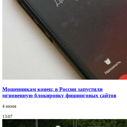
В Красноармейском районе Волгограда стартует
конкурс на ремонт моста через Волго‑Донской
судоходный канал
12:28
Фестиваль #ТриЧетыре в Волгограде пройдёт
11–13 сентября в рамках Года единства народов
России
Все новости
Мошенникам конец: в России запустили
мгновенную блокировку фишинговых сайтов
4 июня
13:07