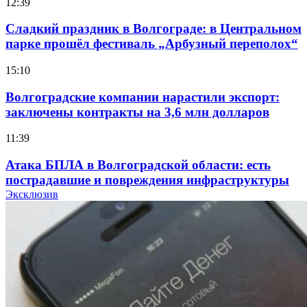
12:39
Сладкий праздник в Волгограде: в Центральном
парке прошёл фестиваль „Арбузный переполох“
15:10
Волгоградские компании нарастили экспорт:
заключены контракты на 3,6 млн долларов
11:39
Атака БПЛА в Волгоградской области: есть
пострадавшие и повреждения инфраструктуры
Эксклюзив
12:01
Волгоградские вузы в топе зарплатного
рейтинга: ВолгГТУ и ВолгГМУ вошли в топ‑15
для химической отрасли и фармацевтики
18:39