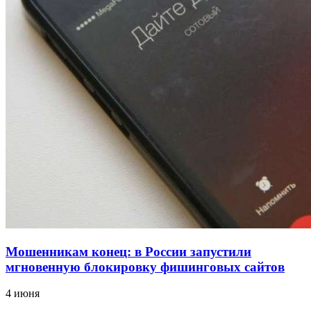
12:39
Сладкий праздник в Волгограде: в Центральном
парке прошёл фестиваль „Арбузный переполох“
15:10
Волгоградские компании нарастили экспорт:
заключены контракты на 3,6 млн долларов
Все новости
Мошенникам конец: в России запустили
мгновенную блокировку фишинговых сайтов
4 июня