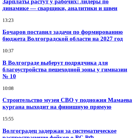
Зарплаты растут у рабочих: лидеры по
динамике — сварщики, аналитики и швеи
13:23
Бочаров поставил задачи по формированию
бюджета Волгоградской области на 2027 год
10:37
В Волгограде выберут подрядчика для
благоустройства пешеходной зоны у гимназии
№ 10
10:08
Строительство музея СВО у подножия Мамаева
кургана выходит на финишную прямую
15:55
Волгоградец задержан за систематическое
распространение фейков о ВС РФ