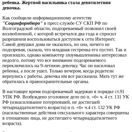
ребенка. Жертвой насильника стала девятилетняя
девочка.
Как сообщили информационному агентству
"Социнформбюро"
в пресс-службе СУ СКП РФ по
Волгоградской области, подозреваемый позвонил своей
возлюбленной, с которой встречался два года и спросил
разрешения воспользоваться доступом к сети Интернет.
Самой девушки дома не оказалось, но она, ничего не
подозревая, сказала, что младшая сестренка его пустит. Так и
произошло, однако компьютер злоумышленника интересовал
недолго, потому что все внимание подозреваемого
переключилось на 9-летнюю девочку. Час он насиловал
ребенка, а после ушел. Только вечером, когда родители
вернулись с работы, девочка им все рассказала. Мать тут же
обратилась в правоохранительные органы.
В настоящее время подозреваемый задержан в порядке ст.91
УПК РФ. Возбуждено уголовное дело по п. «б» ч. 4 ст. 131 УК
РФ (изнасилование потерпевшей, не достигшей
четырнадцатилетнего возраста) и п. «б» ч.4 ст. 132 УК РФ
(насильственные действия сексуального характера совершены
в отношении лица, не достигшего четырнадцатилетнего
возраста).