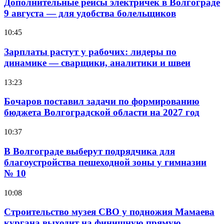
Дополнительные рейсы электричек в Волгограде
9 августа — для удобства болельщиков
10:45
Зарплаты растут у рабочих: лидеры по
динамике — сварщики, аналитики и швеи
13:23
Бочаров поставил задачи по формированию
бюджета Волгоградской области на 2027 год
10:37
В Волгограде выберут подрядчика для
благоустройства пешеходной зоны у гимназии
№ 10
10:08
Строительство музея СВО у подножия Мамаева
кургана выходит на финишную прямую