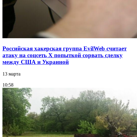
Российская хакерская группа EvilWeb считает
атаку на соцсеть Х попыткой сорвать сделку
между США и Украиной
13 марта
10:58