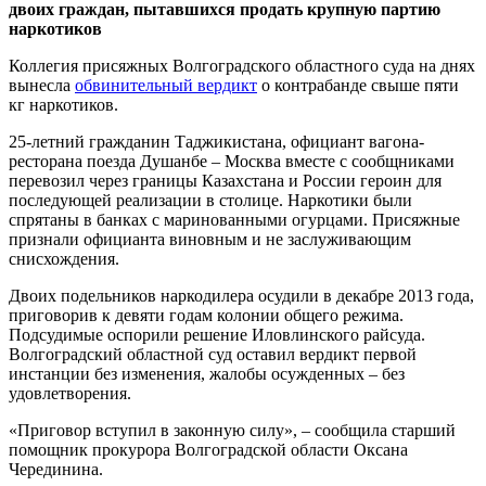
двоих граждан, пытавшихся продать крупную партию
наркотиков
Коллегия присяжных Волгоградского областного суда на днях
вынесла
обвинительный вердикт
о контрабанде свыше пяти
кг наркотиков.
25-летний гражданин Таджикистана, официант вагона-
ресторана поезда Душанбе – Москва вместе с сообщниками
перевозил через границы Казахстана и России героин для
последующей реализации в столице. Наркотики были
спрятаны в банках с маринованными огурцами. Присяжные
признали официанта виновным и не заслуживающим
снисхождения.
Двоих подельников наркодилера осудили в декабре 2013 года,
приговорив к девяти годам колонии общего режима.
Подсудимые оспорили решение Иловлинского райсуда.
Волгоградский областной суд оставил вердикт первой
инстанции без изменения, жалобы осужденных – без
удовлетворения.
«Приговор вступил в законную силу», – сообщила старший
помощник прокурора Волгоградской области Оксана
Черединина.