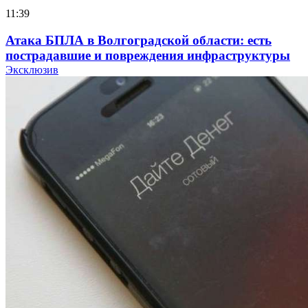
11:39
Атака БПЛА в Волгоградской области: есть
пострадавшие и повреждения инфраструктуры
Эксклюзив
12:01
Волгоградские вузы в топе зарплатного
рейтинга: ВолгГТУ и ВолгГМУ вошли в топ‑15
для химической отрасли и фармацевтики
18:39
В Красноармейском районе Волгограда стартует
конкурс на ремонт моста через Волго‑Донской
судоходный канал
12:28
Фестиваль #ТриЧетыре в Волгограде пройдёт
11–13 сентября в рамках Года единства народов
России