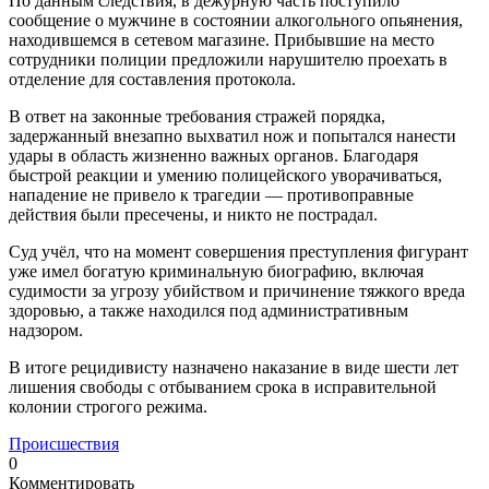
По данным следствия, в дежурную часть поступило
сообщение о мужчине в состоянии алкогольного опьянения,
находившемся в сетевом магазине. Прибывшие на место
сотрудники полиции предложили нарушителю проехать в
отделение для составления протокола.
В ответ на законные требования стражей порядка,
задержанный внезапно выхватил нож и попытался нанести
удары в область жизненно важных органов. Благодаря
быстрой реакции и умению полицейского уворачиваться,
нападение не привело к трагедии — противоправные
действия были пресечены, и никто не пострадал.
Суд учёл, что на момент совершения преступления фигурант
уже имел богатую криминальную биографию, включая
судимости за угрозу убийством и причинение тяжкого вреда
здоровью, а также находился под административным
надзором.
В итоге рецидивисту назначено наказание в виде шести лет
лишения свободы с отбыванием срока в исправительной
колонии строгого режима.
Происшествия
0
Комментировать