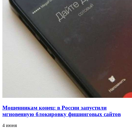
12:39
Сладкий праздник в Волгограде: в Центральном
парке прошёл фестиваль „Арбузный переполох“
15:10
Волгоградские компании нарастили экспорт:
заключены контракты на 3,6 млн долларов
Все новости
Мошенникам конец: в России запустили
мгновенную блокировку фишинговых сайтов
4 июня