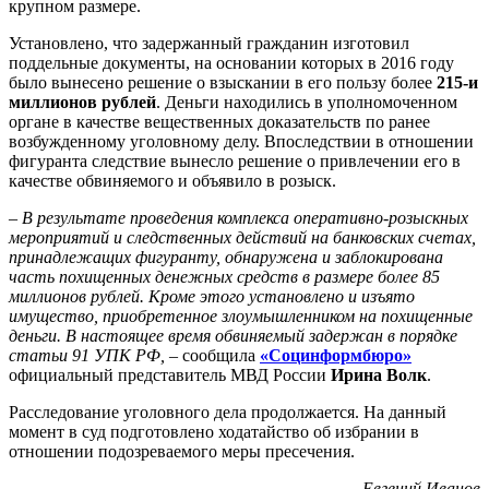
крупном размере.
Установлено, что задержанный гражданин изготовил
поддельные документы, на основании которых в 2016 году
было вынесено решение о взыскании в его пользу более
215-и
миллионов рублей
. Деньги находились в уполномоченном
органе в качестве вещественных доказательств по ранее
возбужденному уголовному делу. Впоследствии в отношении
фигуранта следствие вынесло решение о привлечении его в
качестве обвиняемого и объявило в розыск.
– В результате проведения комплекса оперативно-розыскных
мероприятий и следственных действий на банковских счетах,
принадлежащих фигуранту, обнаружена и заблокирована
часть похищенных денежных средств в размере более 85
миллионов рублей. Кроме этого установлено и изъято
имущество, приобретенное злоумышленником на похищенные
деньги. В настоящее время обвиняемый задержан в порядке
статьи 91 УПК РФ, –
сообщила
«Социнформбюро»
официальный представитель МВД России
Ирина Волк
.
Расследование уголовного дела продолжается. На данный
момент в суд подготовлено ходатайство об избрании в
отношении подозреваемого меры пресечения.
Евгений Иванов