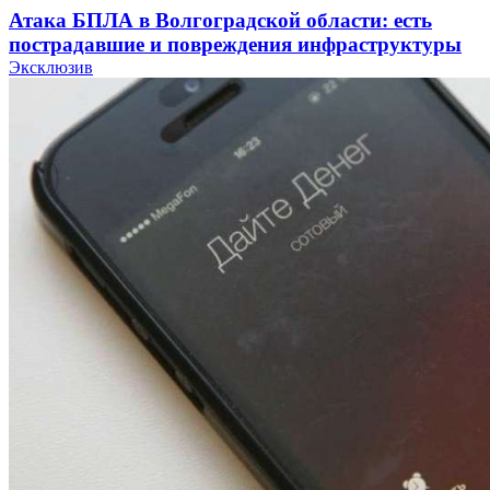
Атака БПЛА в Волгоградской области: есть
пострадавшие и повреждения инфраструктуры
Эксклюзив
12:01
Волгоградские вузы в топе зарплатного
рейтинга: ВолгГТУ и ВолгГМУ вошли в топ‑15
для химической отрасли и фармацевтики
18:39
В Красноармейском районе Волгограда стартует
конкурс на ремонт моста через Волго‑Донской
судоходный канал
12:28
Фестиваль #ТриЧетыре в Волгограде пройдёт
11–13 сентября в рамках Года единства народов
России
Все новости