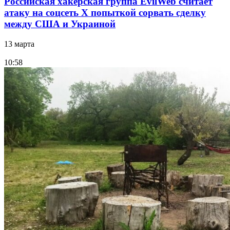
Российская хакерская группа EvilWeb считает
атаку на соцсеть Х попыткой сорвать сделку
между США и Украиной
13 марта
10:58