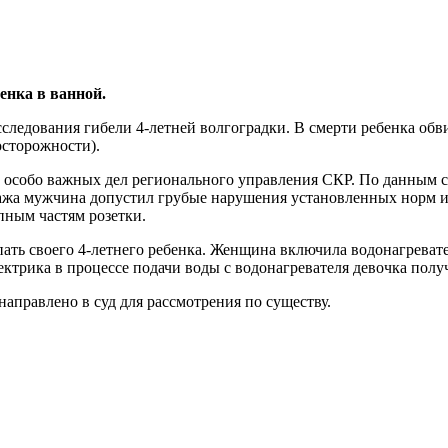
енка в ванной.
следования гибели 4-летней волгоградки. В смерти ребенка обв
осторожности).
особо важных дел регионального управления СКР. По данным сле
нтажа мужчина допустил грубые нарушения установленных норм и 
пным частям розетки.
ать своего 4-летнего ребенка. Женщина включила водонагревате
трика в процессе подачи воды с водонагревателя девочка получи
правлено в суд для рассмотрения по существу.