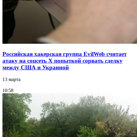
Российская хакерская группа EvilWeb считает
атаку на соцсеть Х попыткой сорвать сделку
между США и Украиной
13 марта
10:58