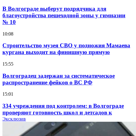
В Волгограде выберут подрядчика для
благоустройства пешеходной зоны у гимназии
№ 10
10:08
Строительство музея СВО у подножия Мамаева
кургана выходит на финишную прямую
15:55
Волгоградец задержан за систематическое
распространение фейков о ВС РФ
15:01
334 учреждения под контролем: в Волгограде
проверяют готовность школ и детсадов к
учебному году
Эксклюзив
13:47