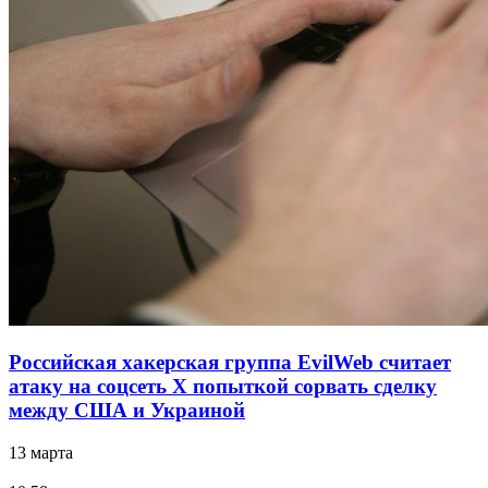
Российская хакерская группа EvilWeb считает
атаку на соцсеть Х попыткой сорвать сделку
между США и Украиной
13 марта