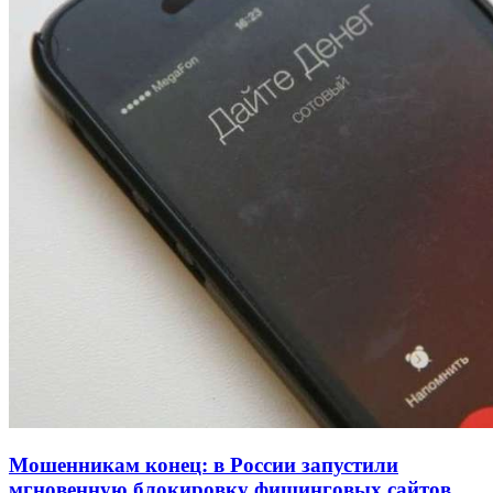
Покушение на убийство в Волгограде: девушка
напала на незнакомую женщину с ножом
12:39
Сладкий праздник в Волгограде: в Центральном
парке прошёл фестиваль „Арбузный переполох“
15:10
Волгоградские компании нарастили экспорт:
заключены контракты на 3,6 млн долларов
Все новости
Мошенникам конец: в России запустили
мгновенную блокировку фишинговых сайтов