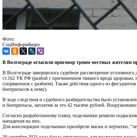
Фото:
СоцИнформБюро
В Волгограде огласили приговор троим местных жителям 
В Волгограде завершилось судебное рассмотрение уголовного д
ст.162 УК РФ (разбой с причинением тяжкого вреда здоровью, 
сопряженное с разбоем). Также действия одного из фигуранто
боеприпасов к нему).
В ходе следствия и судебного разбирательства было установле
и боеприпасы, заплатив за это 42 тысячи рублей. Вооружившис
Согласно разработанному плану, подельники решили подыскиват
нападения на них.
Для конспирации подельники приобрели маски и перчатки, “ле
30 сентября 2021 года банда отправилась для реализации плана