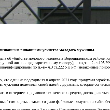
признанным виновными убийстве молодого мужчины.
ела об убийстве молодого человека в Ворошиловском районе гор
группой лиц по предварительному сговору), п.«ж,з» ч.2 ст.105 
в квалифицированы по п.«в» ч.3 ст.222 УК РФ (незаконные приоб
но, что один из подсудимых в апреле 2021 года придумал зараба
ь, мужчина поделился своей идеей с друзьями, которые согласил
ь в интернете продавцов технических средств, договариваться 
вые” сим-карты, а также создали фэйковые аккаунты на сайте б
 в одну из квартир дома 2 по улице Чигиринская в городе Волго