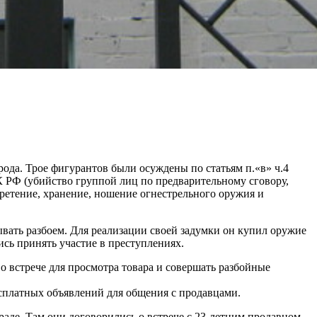
ода. Трое фигурантов были осуждены по статьям п.«в» ч.4
УК РФ (убийство группой лиц по предварительному сговору,
ретение, хранение, ношение огнестрельного оружия и
тывать разбоем. Для реализации своей задумки он купил оружие
ись принять участие в преступлениях.
о встрече для просмотра товара и совершать разбойные
есплатных объявлений для общения с продавцами.
граде. Там они договорились о встрече с 23-летним продавцом