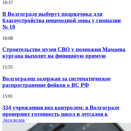
10:37
В Волгограде выберут подрядчика для
благоустройства пешеходной зоны у гимназии
№ 10
10:08
Строительство музея СВО у подножия Мамаева
кургана выходит на финишную прямую
15:55
Волгоградец задержан за систематическое
распространение фейков о ВС РФ
15:01
334 учреждения под контролем: в Волгограде
проверяют готовность школ и детсадов к
учебному году
Эксклюзив