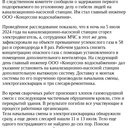
В следственном комитете сообщили о задержании первого
подозреваемого по уголовному делу о гибели людей на
канализационно-насосной станции. Им стал главный инженер
ООО «Концессии водоснабжения».
Проведённое расследование показало, что в ночь на 5 июля
2024 года на канализационно-насосной станции сгорел
электродвигатель, а, сотрудники МЧС в этот же день
зафиксировали на объекте превышение углекислого газа в 58
раз и сероводорода в 8 раз. Рабочим удалось снизить
концентрацию опасного газа с помощью установленного в
помещении дополнительного вентилятора. На следующий
день главный инженер ООО «Концессии водоснабжения» дал
указание установить на канализационно-насосной станции
дополнительную вытяжную систему. Доставку и монтаж
системы по его поручению производили начальник смены,
электрогазосварщик и три слесаря-ремонтника.
Во время сварочных работ произошел хлопок газовоздушной
смеси с последующим частичным обрушением кровли, стен и
перекрытий здания. В результате погибли все участвующие в
процессе работники организации.
Тела начальника смены и электрогазосварщика обнаружили
сразу, а еще двоих слесарей нашли 11 и 13 июля. Тело еще
одного пострадавшего не найдено до сих пор. Поиски