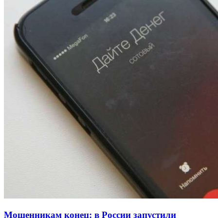
13:47
Покушение на убийство в Волгограде: девушка
напала на незнакомую женщину с ножом
12:39
Сладкий праздник в Волгограде: в Центральном
парке прошёл фестиваль „Арбузный переполох“
15:10
Волгоградские компании нарастили экспорт:
заключены контракты на 3,6 млн долларов
Все новости
Мошенникам конец: в России запустили