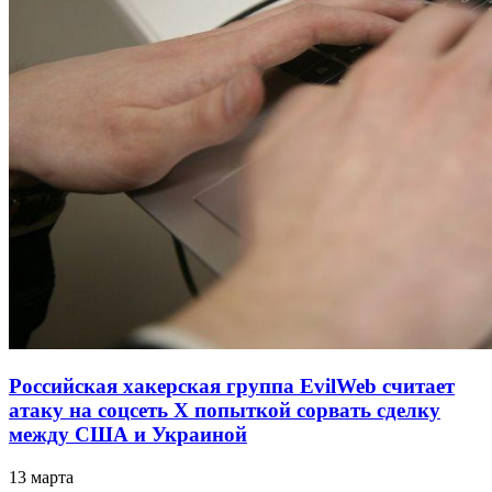
Российская хакерская группа EvilWeb считает
атаку на соцсеть Х попыткой сорвать сделку
между США и Украиной
13 марта