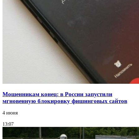
Покушение на убийство в Волгограде: девушка
напала на незнакомую женщину с ножом
12:39
Сладкий праздник в Волгограде: в Центральном
парке прошёл фестиваль „Арбузный переполох“
Все новости
Мошенникам конец: в России запустили
мгновенную блокировку фишинговых сайтов
4 июня
13:07