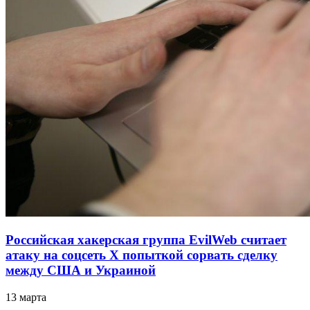
Российская хакерская группа EvilWeb считает
атаку на соцсеть Х попыткой сорвать сделку
между США и Украиной
13 марта