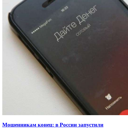
Волгоградские вузы в топе зарплатного
рейтинга: ВолгГТУ и ВолгГМУ вошли в топ‑15
для химической отрасли и фармацевтики
18:39
В Красноармейском районе Волгограда стартует
конкурс на ремонт моста через Волго‑Донской
судоходный канал
12:28
Фестиваль #ТриЧетыре в Волгограде пройдёт
11–13 сентября в рамках Года единства народов
России
Все новости
Мошенникам конец: в России запустили