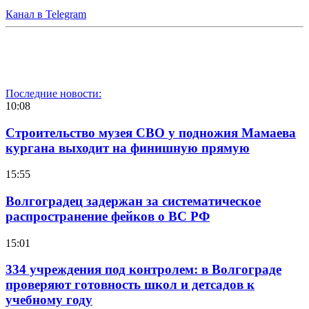
Канал в Telegram
Последние новости:
10:08
Строительство музея СВО у подножия Мамаева
кургана выходит на финишную прямую
15:55
Волгоградец задержан за систематическое
распространение фейков о ВС РФ
15:01
334 учреждения под контролем: в Волгограде
проверяют готовность школ и детсадов к
учебному году