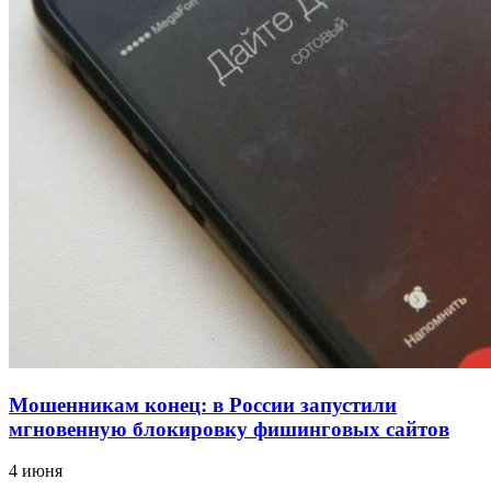
12:39
Сладкий праздник в Волгограде: в Центральном
парке прошёл фестиваль „Арбузный переполох“
15:10
Волгоградские компании нарастили экспорт:
заключены контракты на 3,6 млн долларов
Все новости
Мошенникам конец: в России запустили
мгновенную блокировку фишинговых сайтов
4 июня