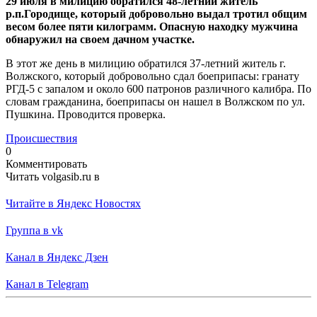
29 июля в милицию обратился 48-летний житель
р.п.Городище, который добровольно выдал тротил общим
весом более пяти килограмм. Опасную находку мужчина
обнаружил на своем дачном участке.
В этот же день в милицию обратился 37-летний житель г.
Волжского, который добровольно сдал боеприпасы: гранату
РГД-5 с запалом и около 600 патронов различного калибра. По
словам гражданина, боеприпасы он нашел в Волжском по ул.
Пушкина. Проводится проверка.
Происшествия
0
Комментировать
Читать volgasib.ru в
Читайте в Яндекс Новостях
Группа в vk
Канал в Яндекс Дзен
Канал в Telegram