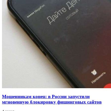
для химической отрасли и фармацевтики
18:39
В Красноармейском районе Волгограда стартует
конкурс на ремонт моста через Волго‑Донской
судоходный канал
12:28
Фестиваль #ТриЧетыре в Волгограде пройдёт
11–13 сентября в рамках Года единства народов
России
Все новости
Мошенникам конец: в России запустили
мгновенную блокировку фишинговых сайтов