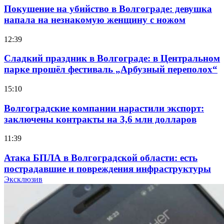
Покушение на убийство в Волгограде: девушка
напала на незнакомую женщину с ножом
12:39
Сладкий праздник в Волгограде: в Центральном
парке прошёл фестиваль „Арбузный переполох“
15:10
Волгоградские компании нарастили экспорт:
заключены контракты на 3,6 млн долларов
11:39
Атака БПЛА в Волгоградской области: есть
пострадавшие и повреждения инфраструктуры
Эксклюзив
12:01
Волгоградские вузы в топе зарплатного
рейтинга: ВолгГТУ и ВолгГМУ вошли в топ‑15