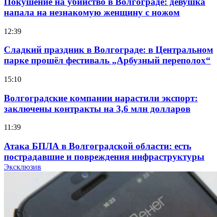
Покушение на убийство в Волгограде: девушка
напала на незнакомую женщину с ножом
12:39
Сладкий праздник в Волгограде: в Центральном
парке прошёл фестиваль „Арбузный переполох“
15:10
Волгоградские компании нарастили экспорт:
заключены контракты на 3,6 млн долларов
11:39
Атака БПЛА в Волгоградской области: есть
пострадавшие и повреждения инфраструктуры
Эксклюзив
12:01
Волгоградские вузы в топе зарплатного
рейтинга: ВолгГТУ и ВолгГМУ вошли в топ‑15
для химической отрасли и фармацевтики