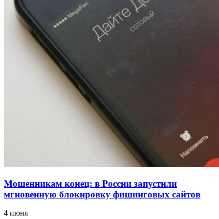
18:39
В Красноармейском районе Волгограда стартует
конкурс на ремонт моста через Волго‑Донской
судоходный канал
12:28
Фестиваль #ТриЧетыре в Волгограде пройдёт
11–13 сентября в рамках Года единства народов
России
Все новости
Мошенникам конец: в России запустили
мгновенную блокировку фишинговых сайтов
4 июня