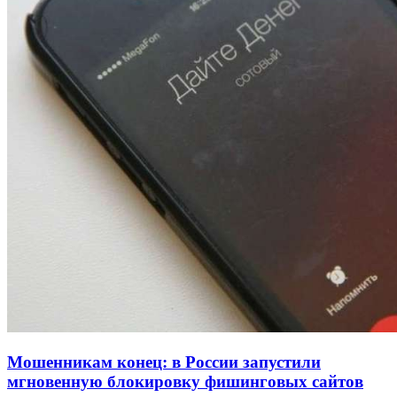
рейтинга: ВолгГТУ и ВолгГМУ вошли в топ‑15
для химической отрасли и фармацевтики
18:39
В Красноармейском районе Волгограда стартует
конкурс на ремонт моста через Волго‑Донской
судоходный канал
12:28
Фестиваль #ТриЧетыре в Волгограде пройдёт
11–13 сентября в рамках Года единства народов
России
Все новости
Мошенникам конец: в России запустили
мгновенную блокировку фишинговых сайтов