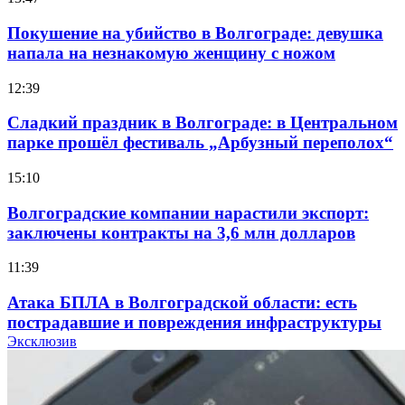
Покушение на убийство в Волгограде: девушка
напала на незнакомую женщину с ножом
12:39
Сладкий праздник в Волгограде: в Центральном
парке прошёл фестиваль „Арбузный переполох“
15:10
Волгоградские компании нарастили экспорт:
заключены контракты на 3,6 млн долларов
11:39
Атака БПЛА в Волгоградской области: есть
пострадавшие и повреждения инфраструктуры
Эксклюзив
12:01
Волгоградские вузы в топе зарплатного