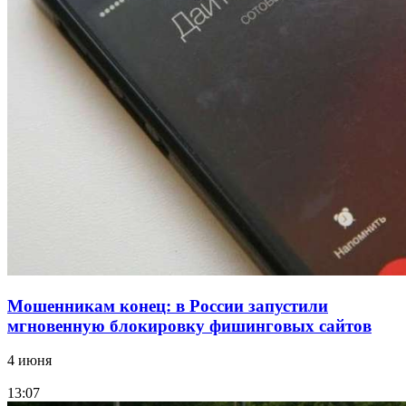
В Красноармейском районе Волгограда стартует
конкурс на ремонт моста через Волго‑Донской
судоходный канал
12:28
Фестиваль #ТриЧетыре в Волгограде пройдёт
11–13 сентября в рамках Года единства народов
России
Все новости
Мошенникам конец: в России запустили
мгновенную блокировку фишинговых сайтов
4 июня
13:07