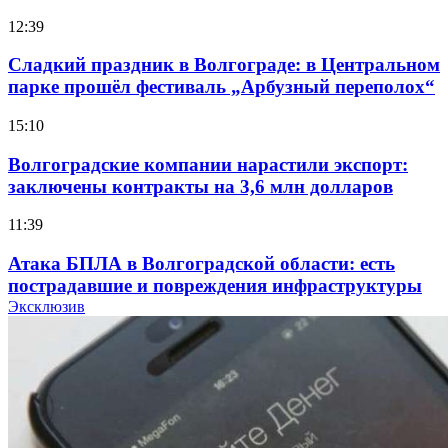
12:39
Сладкий праздник в Волгограде: в Центральном
парке прошёл фестиваль „Арбузный переполох“
15:10
Волгоградские компании нарастили экспорт:
заключены контракты на 3,6 млн долларов
11:39
Атака БПЛА в Волгоградской области: есть
пострадавшие и повреждения инфраструктуры
Эксклюзив
12:01
Волгоградские вузы в топе зарплатного
рейтинга: ВолгГТУ и ВолгГМУ вошли в топ‑15
для химической отрасли и фармацевтики
18:39