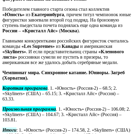
Победителем главного старта сезона стал коллектив
«Юность»
из
Екатеринбурга
, причем титул чемпионок юные
фигуристки завоевали второй год подряд. На бронзовую
ступень пьедестала почета поднялась еще одна команда из
России
–
«Кристалл Айс»
(
Москва
).
Главными конкурентками российских фигуристок считались
команды
«Les Supremes»
из
Канады
и американская
«Skyliners»
. И если представительниц страны
«Кленового
листа»
россиянки сумели не пустить в призеры, то
американкам все же удалось добыть серебряные медали.
Чемпионат мира. Синхронное катание. Юниоры. Загреб
(Хорватия).
Короткая программа
. 1. «Юность» (Россия-2) – 68.5; 2.
«Skyliners» (США) – 65.15; 3. «Кристалл Айс» (Россия) –
63.33.
Произвольная программа
. 1. «Юность» (Россия-2) – 106.08; 2.
«Skyliners» (США) – 104.67; 3. «Кристалл Айс» (Россия) –
103.81.
Итоги
: 1. «Юность» (Россия-2) – 174.58, 2. «Skyliners» (США)