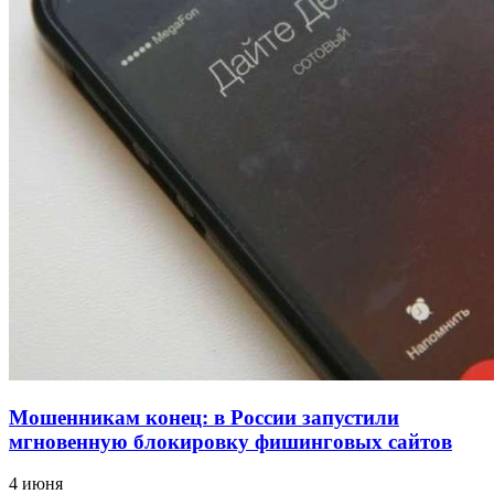
напала на незнакомую женщину с ножом
12:39
Сладкий праздник в Волгограде: в Центральном
парке прошёл фестиваль „Арбузный переполох“
15:10
Волгоградские компании нарастили экспорт:
заключены контракты на 3,6 млн долларов
Все новости
Мошенникам конец: в России запустили
мгновенную блокировку фишинговых сайтов
4 июня