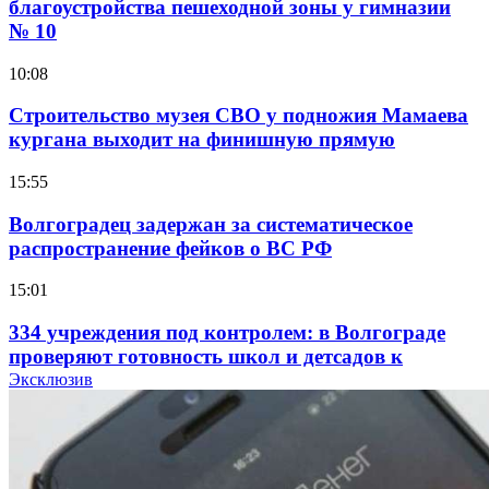
благоустройства пешеходной зоны у гимназии
№ 10
10:08
Строительство музея СВО у подножия Мамаева
кургана выходит на финишную прямую
15:55
Волгоградец задержан за систематическое
распространение фейков о ВС РФ
15:01
334 учреждения под контролем: в Волгограде
проверяют готовность школ и детсадов к
учебному году
Эксклюзив
13:47
Покушение на убийство в Волгограде: девушка