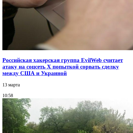
Российская хакерская группа EvilWeb считает
атаку на соцсеть Х попыткой сорвать сделку
между США и Украиной
13 марта
10:58