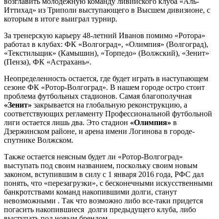
возглавить молодёжную команду ливийского клуба «Аль-
Иттихад» из Триполи выступающего в Высшем дивизионе, с
которым в итоге выиграл турнир.
За тренерскую карьеру 48-летний Иванов помимо «Ротора»
работал в клубах: ФК «Волгоград», «Олимпия» (Волгоград),
«Текстильщик» (Камышин), «Торпедо» (Волжский), «Зенит»
(Пенза), ФК «Астрахань».
Неопределенность остается, где будет играть в наступающем
сезоне ФК «Ротор-Волгоград». В нашем городе остро стоит
проблема футбольных стадионов. Самая благополучная
«Зенит»
закрывается на глобальную реконструкцию, а
соответствующих регламенту Профессиональной футбольной
лиги остается лишь два. Это стадион
«Олимпия»
в
Дзержинском районе, и арена имени Логинова в городе-
спутнике Волжском.
Также остается неясным будет ли «Ротор-Волгоград»
выступать под своим названием, поскольку своим новым
законом, вступившим в силу с 1 января 2016 года, РФС дал
понять, что «перезагрузки», с бесконечными искусственными
банкротствами команд накопившими долги, станут
невозможными . Так что возможно либо все-таки придется
погасить накопившиеся долги предыдущего клуба, либо
выступать под новым брендом.