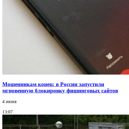
конкурс на ремонт моста через Волго‑Донской
судоходный канал
12:28
Фестиваль #ТриЧетыре в Волгограде пройдёт
11–13 сентября в рамках Года единства народов
России
Все новости
Мошенникам конец: в России запустили
мгновенную блокировку фишинговых сайтов
4 июня
13:07