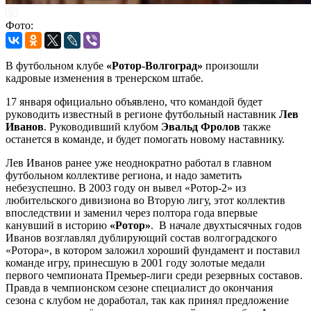
Фото:
В футбольном клубе
«Ротор-Волгоград»
произошли
кадровые изменения в тренерском штабе.
17 января официально объявлено, что командой будет
руководить известный в регионе футбольный наставник
Лев
Иванов
. Руководивший клубом
Эвальд Фролов
также
останется в команде, и будет помогать новому наставнику.
Лев Иванов ранее уже неоднократно работал в главном
футбольном коллективе региона, и надо заметить
небезуспешно. В 2003 году он вывел «Ротор-2» из
любительского дивизиона во Вторую лигу, этот коллектив
впоследствии и заменил через полтора года впервые
канувший в историю
«Ротор»
. В начале двухтысячных годов
Иванов возглавлял дублирующий состав волгоградского
«Ротора», в котором заложил хороший фундамент и поставил
команде игру, принесшую в 2001 году золотые медали
первого чемпионата Премьер-лиги среди резервных составов.
Правда в чемпионском сезоне специалист до окончания
сезона с клубом не доработал, так как принял предложение