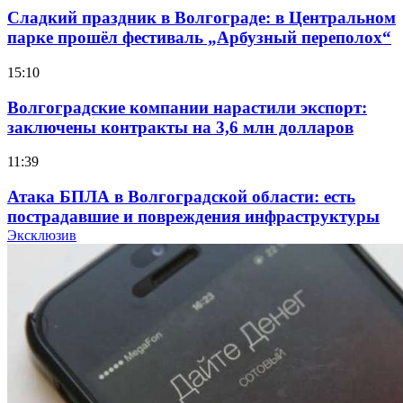
Сладкий праздник в Волгограде: в Центральном
парке прошёл фестиваль „Арбузный переполох“
15:10
Волгоградские компании нарастили экспорт:
заключены контракты на 3,6 млн долларов
11:39
Атака БПЛА в Волгоградской области: есть
пострадавшие и повреждения инфраструктуры
Эксклюзив
12:01
Волгоградские вузы в топе зарплатного
рейтинга: ВолгГТУ и ВолгГМУ вошли в топ‑15
для химической отрасли и фармацевтики
18:39
В Красноармейском районе Волгограда стартует