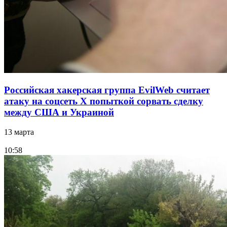
Российская хакерская группа EvilWeb считает
атаку на соцсеть Х попыткой сорвать сделку
между США и Украиной
13 марта
10:58