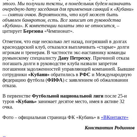
этого. Мы получили тексты, в понедельник будем назначать
очередную дату заседания для применения санкций к «Кубани»
— снятии очков. Вероятность, что клуб может быть
объявлен банкротом, есть. Все зависит от руководства
«Кубани». К компетенции палаты это не относится, –
цитирует
Березова
«Чемпионат».
Отметим, что еще несколько лет назад, погрязший в долгах
краснодарский клуб, отказался выплачивать «старые» долги
игрокам и тренерам. В частности экс-наставнику команды
румынскому специалисту
Дану Петреску
. Причиной отказа
погашать долги в руководстве клуба назвали запретом
погашения задолженностей управляющей компанией. Бывшие
сотрудники
«Кубани»
обратились в
РФС
и Международную
федерацию футбола (
ФИФА
) с заявлением об обжаловании
отказа.
В первенстве
Футбольной национальной лиги
после 25-и
туров
«Кубань»
занимает десятое место, имея в активе 32
очка.
Фото – официальная страница ФК «Кубань» в
«ВКонтакте»
Константин Родионов