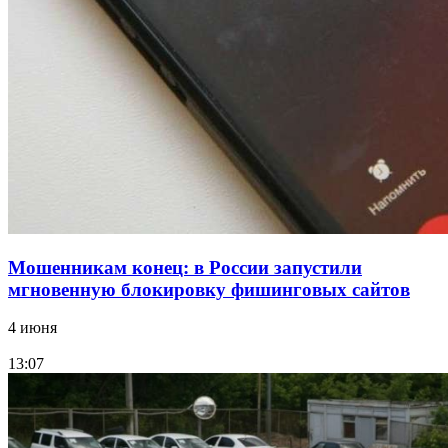
судоходный канал
12:28
Фестиваль #ТриЧетыре в Волгограде пройдёт
11–13 сентября в рамках Года единства народов
России
Все новости
Мошенникам конец: в России запустили
мгновенную блокировку фишинговых сайтов
4 июня
13:07