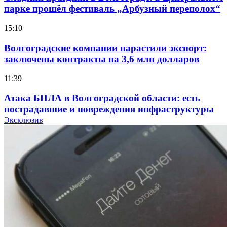
парке прошёл фестиваль „Арбузный переполох“
15:10
Волгоградские компании нарастили экспорт:
заключены контракты на 3,6 млн долларов
11:39
Атака БПЛА в Волгоградской области: есть
пострадавшие и повреждения инфраструктуры
Эксклюзив
12:01
Волгоградские вузы в топе зарплатного
рейтинга: ВолгГТУ и ВолгГМУ вошли в топ‑15
для химической отрасли и фармацевтики
18:39
В Красноармейском районе Волгограда стартует
конкурс на ремонт моста через Волго‑Донской