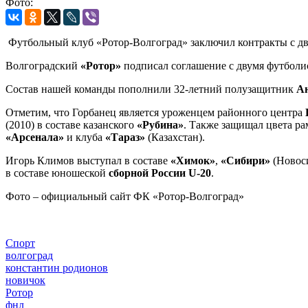
Фото:
Футбольный клуб «Ротор-Волгоград» заключил контракты с д
Волгоградский
«Ротор»
подписал соглашение с двумя футболис
Состав нашей команды пополнили 32-летний полузащитник
Ан
Отметим, что Горбанец является уроженцем районного центра
(2010) в составе казанского
«Рубина»
. Также защищал цвета р
«Арсенала»
и клуба
«Тараз»
(Казахстан).
Игорь Климов выступал в составе
«Химок»
,
«Сибири»
(Новос
в составе юношеской
сборной России U-20
.
Фото – официальный сайт ФК «Ротор-Волгоград»
Спорт
волгоград
константин родионов
новичок
Ротор
фнл