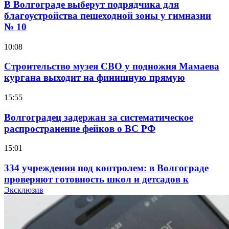
В Волгограде выберут подрядчика для
благоустройства пешеходной зоны у гимназии
№ 10
10:08
Строительство музея СВО у подножия Мамаева
кургана выходит на финишную прямую
15:55
Волгоградец задержан за систематическое
распространение фейков о ВС РФ
15:01
334 учреждения под контролем: в Волгограде
проверяют готовность школ и детсадов к
учебному году
Эксклюзив
13:47