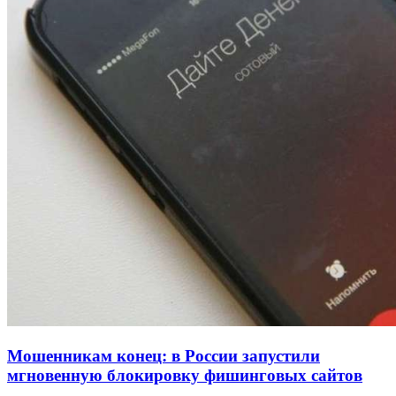
Покушение на убийство в Волгограде: девушка
напала на незнакомую женщину с ножом
12:39
Сладкий праздник в Волгограде: в Центральном
парке прошёл фестиваль „Арбузный переполох“
15:10
Волгоградские компании нарастили экспорт:
заключены контракты на 3,6 млн долларов
Все новости
Мошенникам конец: в России запустили
мгновенную блокировку фишинговых сайтов