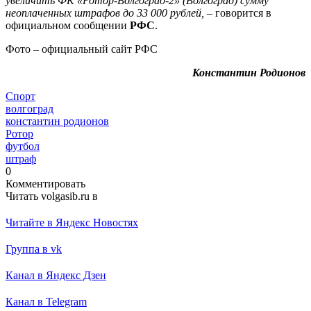
увеличить ФК «Ротор-Волгоград-2» (Волгоград) сумму
неоплаченных штрафов до 33 000 рублей, –
говорится в
официальном сообщении
РФС
.
Фото – официальный сайт РФС
Константин Родионов
Спорт
волгоград
константин родионов
Ротор
футбол
штраф
0
Комментировать
Читать volgasib.ru в
Читайте в Яндекс Новостях
Группа в vk
Канал в Яндекс Дзен
Канал в Telegram