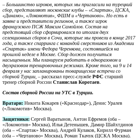
– Большинство игроков, которых мы пригласили на турецкий
сбор, представляют московские клубы – «Спартак», ЦСКА,
«Динамо», «Локомотив», ФШМ и «Чертаново». Но есть в
заявке и представители регионов, а также игрок
французского ПСЖ Максим Самойлов. Состав на
предстоящий сбор сформировался по итогам двух
селекционных сборов в Сочи, которые мы провели в конце 2017
года, а также спарринга с командой сверстников из Академии
«Спартак» имени Федора Черенкова, состоявшейся на
прошлой неделе в Москве. Сбор должен получиться
насыщенным. Мы планируем работать в одноразовом и
двухразовом тренировочных режимах. Кроме того, на 9 и 14
февраля у нас запланированы товарищеские встречи со
сборной Турции, –
рассказал пресс-службе
РФС
старший
тренер сборной России
Станислав Коротаев
.
Состав сборной России на УТС в Турции.
Вратари:
Никита Кокарев («Краснодар»), Денис Уралев
(«Локомотив» Москва).
Защитники:
Сергей Варатынов, Антон Ефремов (оба –
«Локомотив» Москва), Илья Детенышев, Дамир Шайхтдинов
(оба – «Спартак» Москва), Андрей Кулаков, Кирилл Фурман
(оба – «Чертаново» Москва), Роман Ткачук (ЦСКА Москва).