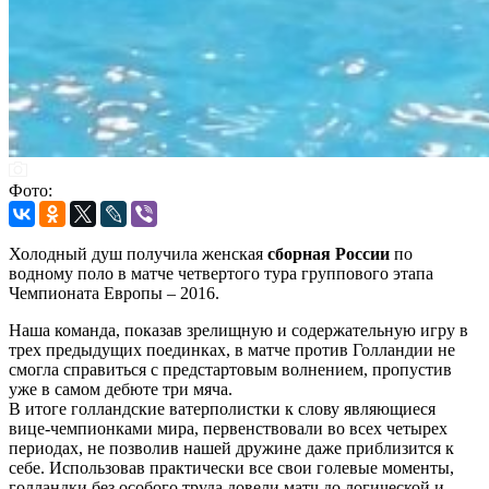
Фото:
Холодный душ получила женская
сборная России
по
водному поло в матче четвертого тура группового этапа
Чемпионата Европы – 2016.
Наша команда, показав зрелищную и содержательную игру в
трех предыдущих поединках, в матче против Голландии не
смогла справиться с предстартовым волнением, пропустив
уже в самом дебюте три мяча.
В итоге голландские ватерполистки к слову являющиеся
вице-чемпионками мира, первенствовали во всех четырех
периодах, не позволив нашей дружине даже приблизится к
себе. Использовав практически все свои голевые моменты,
голландки без особого труда довели матч до логической и