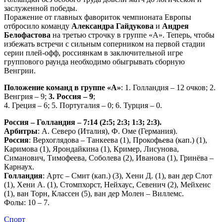
заслуженной победы.
Поражение от главных фавориток чемпионата Европы
отбросило команду
Александра Гайдукова
и
Андрея
Белофастова
на третью строчку в группе «A». Теперь, чтобы
избежать встречи с сильным соперником на первой стадии
серии плей-офф, россиянкам в заключительной игре
группового раунда необходимо обыгрывать сборную
Венгрии.
Положение команд в группе «А»
: 1. Голландия – 12 очков; 2.
Венгрия – 9;
3. Россия – 9
;
4. Греция – 6; 5. Португалия – 0; 6. Турция – 0.
Россия – Голландия – 7:14 (2:5; 2:3; 1:3; 2:3).
Арбитры
: А. Северо (Италия), Ф. Оме (Германия).
Россия
: Верхоглядова – Танкеева (1), Прокофьева (кап.) (1),
Каримова (1), Ярондайкина (1), Кример, Лисунова,
Симанович, Тимофеева, Соболева (2), Иванова (1), Гринёва –
Карнаух.
Голландия
: Артс – Смит (кап.) (3), Хени Д. (1), ван дер Слот
(1), Хени А. (1), Стомпхорст, Нейхаус, Севенич (2), Мейхенс
(1), ван Торн, Классен (5), ван дер Молен – Виллемс.
Фолы: 10 – 7.
Спорт