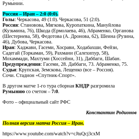
Румынии.
Россия – Иран – 2:0 (0:0).
Голы
: Черкасова, 49 (1:0). Черкасова, 51 (2:0).
Россия
: Становова, Мягкова, Куропаткина, Мануйлова
(Кузьмина, 76), Шкода (Ермолаева, 46), Абраменко, Органова
(Шестернева, 58), Федотова (А. Дронова, 62), Шеина (Рузина,
46), Дубова, Черкасова.
Иран
: Хаджави, Гасеми, Хосрави, Ходабахши, Фейзи,
Садегай (Торкаман, 59), Рахмани (Салехипур, 58),
Мохаммади, Махтуми (Хоссейни, 31), Даббаги, Шабан.
Предупреждения
: Гасеми, 28. Даббаги, 73. Абраменко, 75.
Судьи
: Крупская, Земскова, Лещенко (все – Россия).
Сочи. Стадион «Спутник-Спорт».
В другом матче 1-го тура сборная
КНДР
разгромила
Румынию
со счетом –
7:0
.
Фото – официальный сайт РФС
Константин Родионов
Полная версия матча Россия – Иран.
https://www.youtube.com/watch?v=cJtuQcj3cxM