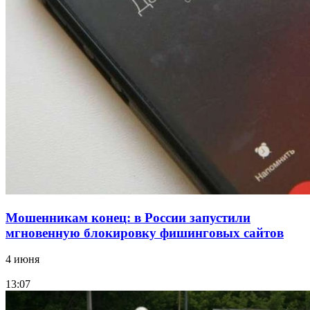
В Красноармейском районе Волгограда стартует
конкурс на ремонт моста через Волго‑Донской
судоходный канал
12:28
Фестиваль #ТриЧетыре в Волгограде пройдёт
11–13 сентября в рамках Года единства народов
России
Все новости
Мошенникам конец: в России запустили
мгновенную блокировку фишинговых сайтов
4 июня
13:07