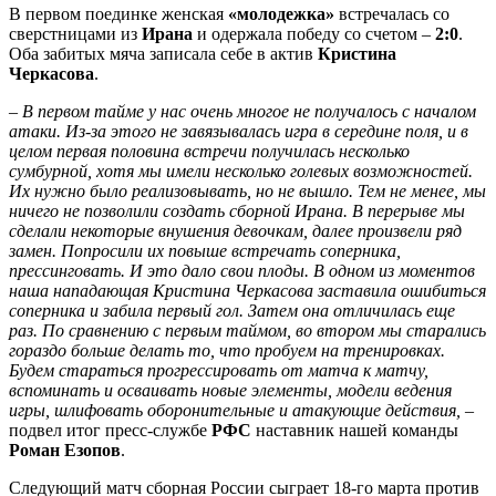
В первом поединке женская
«молодежка»
встречалась со
сверстницами из
Ирана
и одержала победу со счетом –
2:0
.
Оба забитых мяча записала себе в актив
Кристина
Черкасова
.
– В первом тайме у нас очень многое не получалось с началом
атаки. Из-за этого не завязывалась игра в середине поля, и в
целом первая половина встречи получилась несколько
сумбурной, хотя мы имели несколько голевых возможностей.
Их нужно было реализовывать, но не вышло. Тем не менее, мы
ничего не позволили создать сборной Ирана. В перерыве мы
сделали некоторые внушения девочкам, далее произвели ряд
замен. Попросили их повыше встречать соперника,
прессинговать. И это дало свои плоды. В одном из моментов
наша нападающая Кристина Черкасова заставила ошибиться
соперника и забила первый гол. Затем она отличилась еще
раз. По сравнению с первым таймом, во втором мы старались
гораздо больше делать то, что пробуем на тренировках.
Будем стараться прогрессировать от матча к матчу,
вспоминать и осваивать новые элементы, модели ведения
игры, шлифовать оборонительные и атакующие действия, –
подвел итог пресс-службе
РФС
наставник нашей команды
Роман Езопов
.
Следующий матч сборная России сыграет 18-го марта против