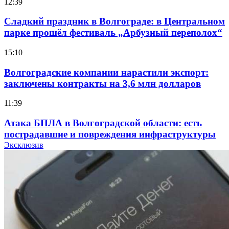
12:39
Сладкий праздник в Волгограде: в Центральном
парке прошёл фестиваль „Арбузный переполох“
15:10
Волгоградские компании нарастили экспорт:
заключены контракты на 3,6 млн долларов
11:39
Атака БПЛА в Волгоградской области: есть
пострадавшие и повреждения инфраструктуры
Эксклюзив
12:01
Волгоградские вузы в топе зарплатного
рейтинга: ВолгГТУ и ВолгГМУ вошли в топ‑15
для химической отрасли и фармацевтики
18:39