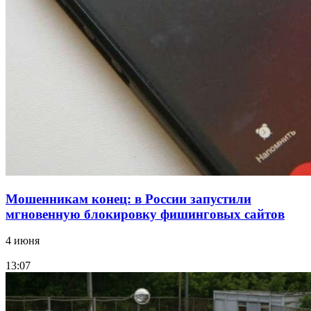
парке прошёл фестиваль „Арбузный переполох“
15:10
Волгоградские компании нарастили экспорт:
заключены контракты на 3,6 млн долларов
Все новости
Мошенникам конец: в России запустили
мгновенную блокировку фишинговых сайтов
4 июня
13:07