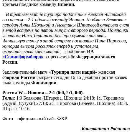
третьем поединке команду
Японии
.
– В третьем матче турнира подопечные Алексея Чистякова
со счетом – 2:1 одолели команду Японии. Людмила Белякова с
передач Анны Шохиной и Алевтины Штаревой открыла счет
в этой встрече на пятой минуте второго периода. Но японки
усилиями Нахо Терашима быстро сумели сравнять.
Финальную точку в этой встрече поставила Нина Пирогова,
которая вывела россиянок вперед и установила
окончательный счет матча, –
сообщили
ИА
«Социнформбюро»
в пресс-службе
Федерации хоккея
России
.
Заключительный матч
«Турнира пяти наций»
женская
сборная России
сыграет сегодня 16-го декабря против хозяек
льда команды
Финляндии
.
Россия W – Япония – 2:1 (0:0, 2:1, 0:0).
Голы
: 1:0 Белякова (Штарева, Шохина) 24:18; 1:1 Терашима
(Адачи, Сузуки) 27:18; 2:1 Пирогова (Ганеева, Шохина) 33:54.
Штраф: 10:16.
Фото – официальный сайт ФХР
Константин Родионов