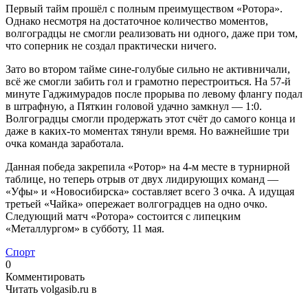
Первый тайм прошёл с полным преимуществом «Ротора».
Однако несмотря на достаточное количество моментов,
волгоградцы не смогли реализовать ни одного, даже при том,
что соперник не создал практически ничего.
Зато во втором тайме сине-голубые сильно не активничали,
всё же смогли забить гол и грамотно перестроиться. На 57-й
минуте Гаджимурадов после прорыва по левому флангу подал
в штрафную, а Пяткин головой удачно замкнул — 1:0.
Волгоградцы смогли продержать этот счёт до самого конца и
даже в каких-то моментах тянули время. Но важнейшие три
очка команда заработала.
Данная победа закрепила «Ротор» на 4-м месте в турнирной
таблице, но теперь отрыв от двух лидирующих команд —
«Уфы» и «Новосибирска» составляет всего 3 очка. А идущая
третьей «Чайка» опережает волгоградцев на одно очко.
Следующий матч «Ротора» состоится с липецким
«Металлургом» в субботу, 11 мая.
Спорт
0
Комментировать
Читать volgasib.ru в