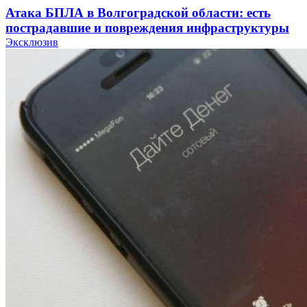
Атака БПЛА в Волгоградской области: есть
пострадавшие и повреждения инфраструктуры
Эксклюзив
12:01
Волгоградские вузы в топе зарплатного
рейтинга: ВолгГТУ и ВолгГМУ вошли в топ‑15
для химической отрасли и фармацевтики
18:39
В Красноармейском районе Волгограда стартует
конкурс на ремонт моста через Волго‑Донской
судоходный канал
12:28
Фестиваль #ТриЧетыре в Волгограде пройдёт
11–13 сентября в рамках Года единства народов
России
Все новости