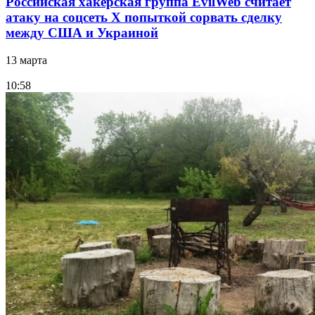
Российская хакерская группа EvilWeb считает
атаку на соцсеть Х попыткой сорвать сделку
между США и Украиной
13 марта
10:58