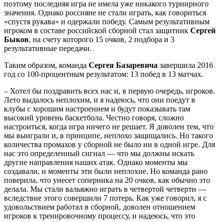
поэтому последняя игра не имела уже никакого турнирного
значения. Однако россияне не стали играть, как говориться
«спустя рукава» и одержали победу. Самым результативным
игроком в составе российской сборной стал защитник
Сергей
Быков
, на счету которого 15 очков, 2 подбора и 3
результативные передачи.
Таким образом, команда
Сергея Базаревича
завершила 2016
год со 100-процентным результатом: 13 побед в 13 матчах.
– Хотел бы поздравить всех нас и, в первую очередь, игроков.
Лето выдалось неплохим, и я надеюсь, что они поедут в
клубы с хорошим настроением и будут показывать там
высокий уровень баскетбола. Честно говоря, сложно
настроиться, когда игра ничего не решает. Я доволен тем, что
мы выиграли и, в принципе, неплохо защищались. Но такого
количества промахов у сборной не было ни в одной игре. Для
нас это определенный сигнал — что мы должны искать
другие направления наших атак. Однако моменты мы
создавали, и моменты эти были неплохие. Но команда рано
поверила, что унесет соперника на 20 очков, как обычно это
делала. Мы стали вальяжно играть в четвертой четверти —
вследствие этого совершили 7 потерь. Как уже говорил, я с
удовольствием работал в сборной, доволен отношением
игроков к тренировочному процессу, и надеюсь, что это