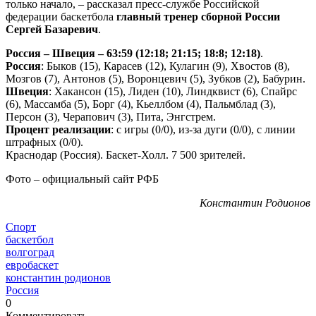
только начало, – рассказал пресс-службе Российской
федерации баскетбола
главный тренер сборной России
Сергей Базаревич
.
Россия – Швеция – 63:59 (12:18; 21:15; 18:8; 12:18)
.
Россия
: Быков (15), Карасев (12), Кулагин (9), Хвостов (8),
Мозгов (7), Антонов (5), Воронцевич (5), Зубков (2), Бабурин.
Швеция
: Хакансон (15), Лиден (10), Линдквист (6), Спайрс
(6), Массамба (5), Борг (4), Кьеллбом (4), Пальмблад (3),
Персон (3), Черапович (3), Пита, Энгстрем.
Процент реализации
: с игры (0/0), из-за дуги (0/0), с линии
штрафных (0/0).
Краснодар (Россия). Баскет-Холл. 7 500 зрителей.
Фото – официальный сайт РФБ
Константин Родионов
Спорт
баскетбол
волгоград
евробаскет
константин родионов
Россия
0
Комментировать