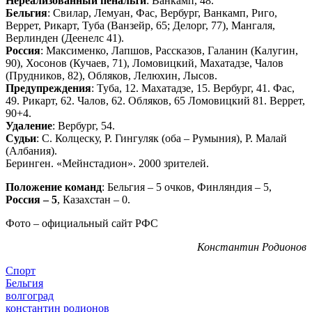
Нереализованный пенальти
: Ванкамп, 48.
Бельгия
: Свилар, Лемуан, Фас, Вербург, Ванкамп, Риго,
Веррет, Рикарт, Туба (Ванзейр, 65; Делорг, 77), Мангаля,
Верлинден (Деенелс 41).
Россия
: Максименко, Лапшов, Рассказов, Галанин (Калугин,
90), Хосонов (Кучаев, 71), Ломовицкий, Махатадзе, Чалов
(Прудников, 82), Обляков, Лелюхин, Лысов.
Предупреждения
: Туба, 12. Махатадзе, 15. Вербург, 41. Фас,
49. Рикарт, 62. Чалов, 62. Обляков, 65 Ломовицкий 81. Веррет,
90+4.
Удаление
: Вербург, 54.
Судьи
: С. Колцеску, Р. Гингуляк (оба – Румыния), Р. Малай
(Албания).
Беринген. «Мейнстадион». 2000 зрителей.
Положение команд
: Бельгия – 5 очков, Финляндия – 5,
Россия – 5
, Казахстан – 0.
Фото – официальный сайт РФС
Константин Родионов
Спорт
Бельгия
волгоград
константин родионов