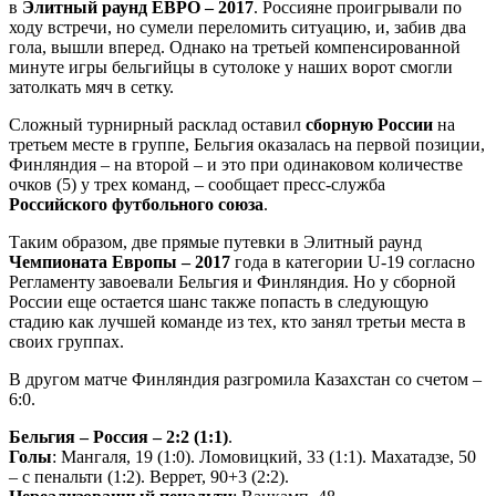
в
Элитный раунд ЕВРО – 2017
. Россияне проигрывали по
ходу встречи, но сумели переломить ситуацию, и, забив два
гола, вышли вперед. Однако на третьей компенсированной
минуте игры бельгийцы в сутолоке у наших ворот смогли
затолкать мяч в сетку.
Сложный турнирный расклад оставил
сборную России
на
третьем месте в группе, Бельгия оказалась на первой позиции,
Финляндия – на второй – и это при одинаковом количестве
очков (5) у трех команд, – сообщает пресс-служба
Российского футбольного союза
.
Таким образом, две прямые путевки в Элитный раунд
Чемпионата Европы – 2017
года в категории U-19 согласно
Регламенту завоевали Бельгия и Финляндия. Но у сборной
России еще остается шанс также попасть в следующую
стадию как лучшей команде из тех, кто занял третьи места в
своих группах.
В другом матче Финляндия разгромила Казахстан со счетом –
6:0.
Бельгия – Россия – 2:2 (1:1)
.
Голы
: Мангаля, 19 (1:0). Ломовицкий, 33 (1:1). Махатадзе, 50
– с пенальти (1:2). Веррет, 90+3 (2:2).