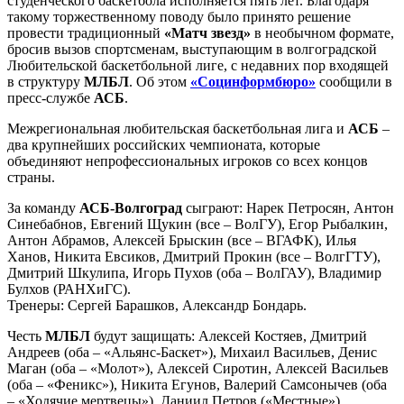
студенческого баскетбола исполняется пять лет. Благодаря
такому торжественному поводу было принято решение
провести традиционный
«Матч звезд»
в необычном формате,
бросив вызов спортсменам, выступающим в волгоградской
Любительской баскетбольной лиге, с недавних пор входящей
в структуру
МЛБЛ
. Об этом
«Социнформбюро»
сообщили в
пресс-службе
АСБ
.
Межрегиональная любительская баскетбольная лига и
АСБ
–
два крупнейших российских чемпионата, которые
объединяют непрофессиональных игроков со всех концов
страны.
За команду
АСБ-Волгоград
сыграют: Нарек Петросян, Антон
Синебабнов, Евгений Щукин (все – ВолГУ), Егор Рыбалкин,
Антон Абрамов, Алексей Брыскин (все – ВГАФК), Илья
Ханов, Никита Евсиков, Дмитрий Прокин (все – ВолгГТУ),
Дмитрий Шкулипа, Игорь Пухов (оба – ВолГАУ), Владимир
Булхов (РАНХиГС).
Тренеры: Сергей Барашков, Александр Бондарь.
Честь
МЛБЛ
будут защищать: Алексей Костяев, Дмитрий
Андреев (оба – «Альянс-Баскет»), Михаил Васильев, Денис
Маган (оба – «Молот»), Алексей Сиротин, Алексей Васильев
(оба – «Феникс»), Никита Егунов, Валерий Самсонычев (оба
– «Ходячие мертвецы»), Даниил Петров («Местные»),