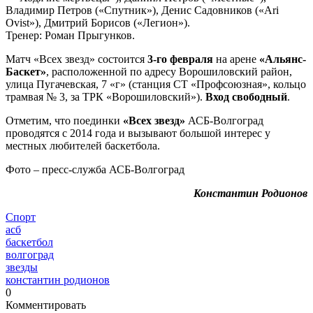
Владимир Петров («Спутник»), Денис Садовников («Ari
Ovist»), Дмитрий Борисов («Легион»).
Тренер: Роман Прыгунков.
Матч «Всех звезд» состоится
3-го февраля
на арене
«Альянс-
Баскет»
, расположенной по адресу Ворошиловский район,
улица Пугачевская, 7 «г» (станция СТ «Профсоюзная», кольцо
трамвая № 3, за ТРК «Ворошиловский»).
Вход свободный
.
Отметим, что поединки
«Всех звезд»
АСБ-Волгоград
проводятся с 2014 года и вызывают большой интерес у
местных любителей баскетбола.
Фото – пресс-служба АСБ-Волгоград
Константин Родионов
Спорт
асб
баскетбол
волгоград
звезды
константин родионов
0
Комментировать