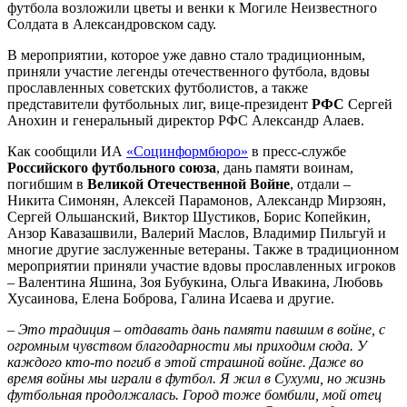
футбола возложили цветы и венки к Могиле Неизвестного
Солдата в Александровском саду.
В мероприятии, которое уже давно стало традиционным,
приняли участие легенды отечественного футбола, вдовы
прославленных советских футболистов, а также
представители футбольных лиг, вице-президент
РФС
Сергей
Анохин и генеральный директор РФС Александр Алаев.
Как сообщили ИА
«Социнформбюро»
в пресс-службе
Российского футбольного союза
, дань памяти воинам,
погибшим в
Великой Отечественной Войне
, отдали –
Никита Симонян, Алексей Парамонов, Александр Мирзоян,
Сергей Ольшанский, Виктор Шустиков, Борис Копейкин,
Анзор Кавазашвили, Валерий Маслов, Владимир Пильгуй и
многие другие заслуженные ветераны. Также в традиционном
мероприятии приняли участие вдовы прославленных игроков
– Валентина Яшина, Зоя Бубукина, Ольга Ивакина, Любовь
Хусаинова, Елена Боброва, Галина Исаева и другие.
– Это традиция – отдавать дань памяти павшим в войне, с
огромным чувством благодарности мы приходим сюда. У
каждого кто-то погиб в этой страшной войне. Даже во
время войны мы играли в футбол. Я жил в Сухуми, но жизнь
футбольная продолжалась. Город тоже бомбили, мой отец