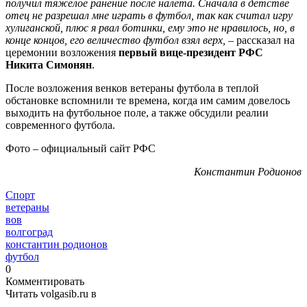
получил тяжелое ранение после налета. Сначала в детстве
отец не разрешал мне играть в футбол, так как считал игру
хулиганской, плюс я рвал ботинки, ему это не нравилось, но, в
конце концов, его величество футбол взял верх, –
рассказал на
церемонии возложения
первый вице-президент РФС
Никита Симонян
.
После возложения венков ветераны футбола в теплой
обстановке вспомнили те времена, когда им самим довелось
выходить на футбольное поле, а также обсудили реалии
современного футбола.
Фото – официальный сайт РФС
Константин Родионов
Спорт
ветераны
вов
волгоград
константин родионов
футбол
0
Комментировать
Читать volgasib.ru в