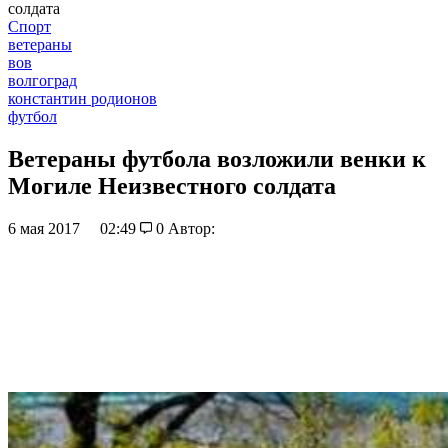
солдата
Спорт
ветераны
вов
волгоград
константин родионов
футбол
Ветераны футбола возложили венки к
Могиле Неизвестного солдата
6 мая 2017
02:49
0
Автор: