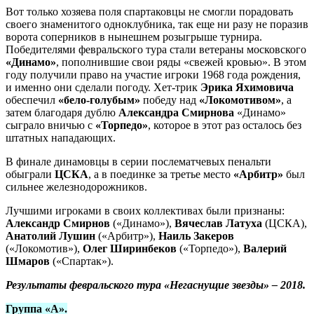
Вот только хозяева поля спартаковцы не смогли порадовать
своего знаменитого одноклубника, так еще ни разу не поразив
ворота соперников в нынешнем розыгрыше турнира.
Победителями февральского тура стали ветераны московского
«Динамо»
, пополнившие свои ряды «свежей кровью». В этом
году получили право на участие игроки 1968 года рождения,
и именно они сделали погоду. Хет-трик
Эрика Яхимовича
обеспечил
«бело-голубым»
победу над
«Локомотивом»
, а
затем благодаря дублю
Александра Смирнова
«Динамо»
сыграло вничью с
«Торпедо»
, которое в этот раз осталось без
штатных нападающих.
В финале динамовцы в серии послематчевых пенальти
обыграли
ЦСКА
, а в поединке за третье место
«Арбитр»
был
сильнее железнодорожников.
Лучшими игроками в своих коллективах были признаны:
Александр Смирнов
(«Динамо»),
Вячеслав Латуха
(ЦСКА),
Анатолий Лушин
(«Арбитр»),
Наиль Закеров
(«Локомотив»),
Олег Ширинбеков
(«Торпедо»),
Валерий
Шмаров
(«Спартак»).
Результаты февральского тура «Негаснущие звезды» – 2018.
Группа «А».