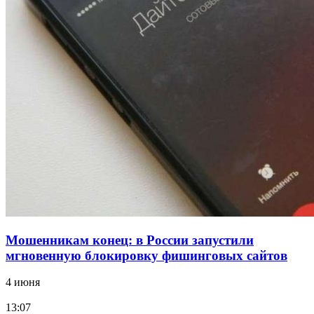
12:39
Сладкий праздник в Волгограде: в Центральном
парке прошёл фестиваль „Арбузный переполох“
15:10
Волгоградские компании нарастили экспорт:
заключены контракты на 3,6 млн долларов
Все новости
Мошенникам конец: в России запустили
мгновенную блокировку фишинговых сайтов
4 июня
13:07