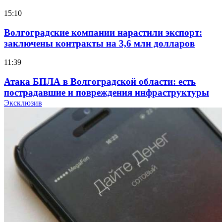
15:10
Волгоградские компании нарастили экспорт:
заключены контракты на 3,6 млн долларов
11:39
Атака БПЛА в Волгоградской области: есть
пострадавшие и повреждения инфраструктуры
Эксклюзив
12:01
Волгоградские вузы в топе зарплатного
рейтинга: ВолгГТУ и ВолгГМУ вошли в топ‑15
для химической отрасли и фармацевтики
18:39
В Красноармейском районе Волгограда стартует
конкурс на ремонт моста через Волго‑Донской
судоходный канал