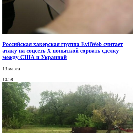
Российская хакерская группа EvilWeb считает
атаку на соцсеть Х попыткой сорвать сделку
между США и Украиной
13 марта
10:58