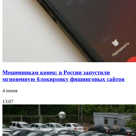
12:28
Фестиваль #ТриЧетыре в Волгограде пройдёт
11–13 сентября в рамках Года единства народов
России
Все новости
Мошенникам конец: в России запустили
мгновенную блокировку фишинговых сайтов
4 июня
13:07