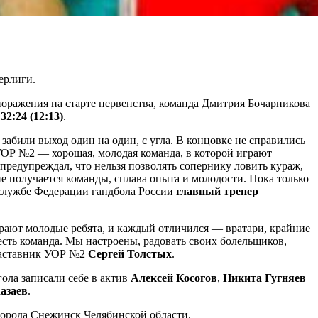
ерлиги.
поражения на старте первенства, команда Дмитрия Бочарникова
32:24 (12:13)
.
 забили выход один на один, с угла. В концовке не справились
 УОР №2 — хорошая, молодая команда, в которой играют
 предупреждал, что нельзя позволять сопернику ловить кураж,
не получается команды, сплава опыта и молодости. Пока только
с-службе Федерации гандбола России
главный тренер
играют молодые ребята, и каждый отличился — вратари, крайние
 есть команда. Мы настроены, радовать своих болельщиков,
г наставник УОР №2
Сергей Толстых
.
гола записали себе в актив
Алексей Косогов
,
Никита Гугняев
азаев
.
города Снежинск Челябинской области.