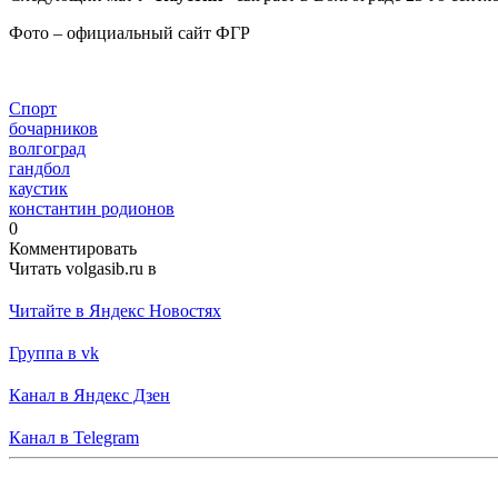
Фото – официальный сайт ФГР
Спорт
бочарников
волгоград
гандбол
каустик
константин родионов
0
Комментировать
Читать volgasib.ru в
Читайте в Яндекс Новостях
Группа в vk
Канал в Яндекс Дзен
Канал в Telegram