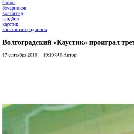
Спорт
бочарников
волгоград
гандбол
каустик
константин родионов
Волгоградский «Каустик» проиграл тре
17 сентября 2016
19:19
0
Автор: