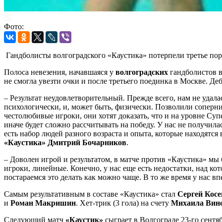
Фото:
Гандболисты волгоградского «Каустика» потерпели третье по
Полоса невезения, начавшаяся у
волгоградских
гандболистов в
не смогла увезти очки и после третьего поединка в Москве. 
– Результат неудовлетворительный. Прежде всего, нам не удала
психологически, и, может быть, физически. Позволили соперни
честолюбивые игроки, они хотят доказать, что и на уровне Су
иначе будет сложно рассчитывать на победу. У нас не получила
есть набор людей разного возраста и опыта, которые находятся
«Каустика» Дмитрий Бочарников
.
– Доволен игрой и результатом, в матче против «Каустика» мы
игроки, линейные. Конечно, у нас еще есть недостатки, над ко
постараемся это делать как можно чаще. В то же время у нас в
Самым результативным в составе «Каустика» стал
Сергей Кос
и
Роман Макришин
. Хет-трик (3 гола) на счету
Михаила Вин
Следующий матч
«Каустик»
сыграет в Волгограде 23-го сент