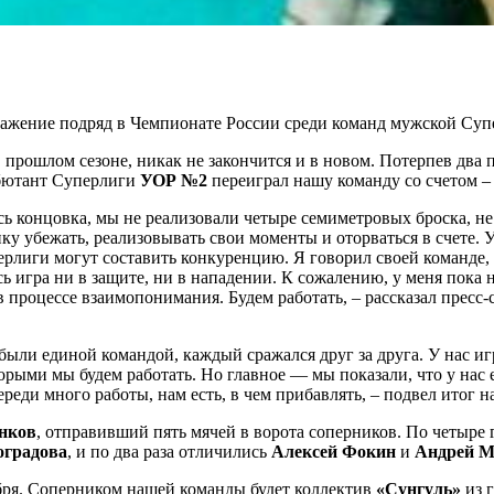
ражение подряд в Чемпионате России среди команд мужской Суп
 прошлом сезоне, никак не закончится и в новом. Потерпев два 
Дебютант Суперлиги
УОР №2
переиграл нашу команду со счетом –
сь концовка, мы не реализовали четыре семиметровых броска, не
ку убежать, реализовывать свои моменты и оторваться в счете.
перлиги могут составить конкуренцию. Я говорил своей команде,
сь игра ни в защите, ни в нападении. К сожалению, у меня пока 
 в процессе взаимопонимания. Будем работать, – рассказал прес
 были единой командой, каждый сражался друг за друга. У нас 
торыми мы будем работать. Но главное — мы показали, что у нас
переди много работы, нам есть, в чем прибавлять, – подвел ито
енков
, отправивший пять мячей в ворота соперников. По четыре 
оградова
, и по два раза отличились
Алексей Фокин
и
Андрей М
ября. Соперником нашей команды будет коллектив
«Сунгуль»
из 