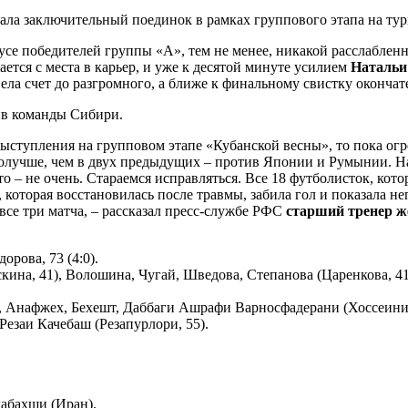
рала заключительный поединок в рамках группового этапа на ту
усе победителей группы «А», тем не менее, никакой расслаблен
ается с места в карьер, и уже к десятой минуте усилием
Наталь
вела счет до разгромного, а ближе к финальному свистку оконча
ив команды Сибири.
 выступления на групповом этапе «Кубанской весны», то пока ог
олучше, чем в двух предыдущих – против Японии и Румынии. Нам 
о – не очень. Стараемся исправляться. Все 18 футболисток, кот
 которая восстановилась после травмы, забила гол и показала н
все три матча, – рассказал пресс-службе РФС
старший тренер ж
дорова, 73 (4:0).
ина, 41), Волошина, Чугай, Шведова, Степанова (Царенкова, 41),
, Анафжех, Бехешт, Даббаги Ашрафи Варносфадерани (Хоссеини, 
езаи Качебаш (Резапурлори, 55).
дабахши (Иран).