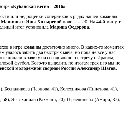
рнире
«Кубанская весна – 2016»
.
ности или недооценки соперников в рядах нашей команды
и Машины
и
Яны Хотыревой
повела – 2:0. На 44-й минуте
тельный итог установила
Марина Федорова
.
рехов в игре команды достаточно много. В каких-то моментах
удалось забить два быстрых мяча, но пока не все у нас
орые попали в заявку на сегодняшнюю встречу с Ираном,
еплохой футбол. Кого-то выделить по итогам трех игр мы не
енской молодежной сборной России Александр Шагов
.
 Беспаликова (Чернова, 41), Колесникова (Липатова, 41),
58), Эсфаханиан (Рахмани, 20), Гераелишейх (Амири, 37),