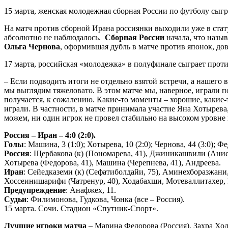
15 марта, женская молодежная сборная России по футболу сыг
На матч против сборной Ирана россиянки выходили уже в стат
абсолютно не наблюдалось.
Сборная России
начала, что назыв
Ольга Чернова
, оформившая дубль в матче против японок, до
17 марта, российская «молодежка» в полуфинале сыграет прот
– Если подводить итоги не отдельно взятой встречи, а нашего
мы выглядим тяжеловато. В этом матче мы, наверное, играли п
получается, к сожалению. Какие-то моменты – хорошие, какие-т
играли. В частности, в матче принимала участие Яна Хотырева,
можем, ни один игрок не провел стабильно на высоком уровне 
Россия – Иран – 4:0 (2:0).
Голы
: Машина, 3 (1:0); Хотырева, 10 (2:0); Чернова, 44 (3:0); Фе
Россия
: Щербакова (к) (Пономарева, 41), Джиникашвили (Аниск
Хотырева (Федорова, 41), Машина (Черепнева, 41), Андреева.
Иран
: Сейедказеми (к) (Сефатиболдайи, 75), Аминехборазжани
Хоссеинишарифи (Чатренур, 40), Ходабахши, Мотеваллитахер, Р
Предупреждение
: Анафжех, 11.
Судьи
: Филимонова, Гудкова, Чонка (все – Россия).
15 марта. Сочи. Стадион «Спутник-Спорт».
Лучшие игроки матча
– Марина Федорова (Россия), Захра Хо