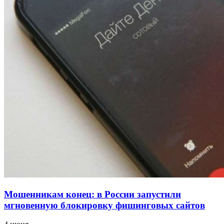
напала на незнакомую женщину с ножом
12:39
Сладкий праздник в Волгограде: в Центральном
парке прошёл фестиваль „Арбузный переполох“
15:10
Волгоградские компании нарастили экспорт:
заключены контракты на 3,6 млн долларов
Все новости
Мошенникам конец: в России запустили
мгновенную блокировку фишинговых сайтов