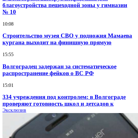
благоустройства пешеходной зоны у гимназии
№ 10
10:08
Строительство музея СВО у подножия Мамаева
кургана выходит на финишную прямую
15:55
Волгоградец задержан за систематическое
распространение фейков о ВС РФ
15:01
334 учреждения под контролем: в Волгограде
проверяют готовность школ и детсадов к
учебному году
Эксклюзив
13:47
Покушение на убийство в Волгограде: девушка