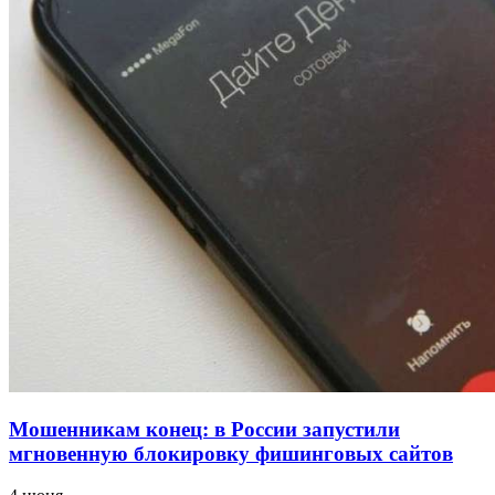
заключены контракты на 3,6 млн долларов
11:39
Атака БПЛА в Волгоградской области: есть
пострадавшие и повреждения инфраструктуры
12:01
Волгоградские вузы в топе зарплатного
рейтинга: ВолгГТУ и ВолгГМУ вошли в топ‑15
для химической отрасли и фармацевтики
Все новости
Мошенникам конец: в России запустили
мгновенную блокировку фишинговых сайтов