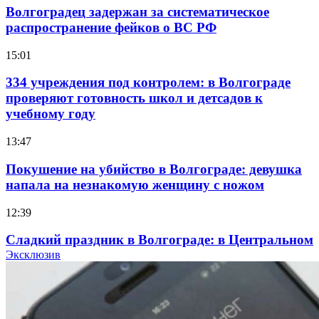
Волгоградец задержан за систематическое
распространение фейков о ВС РФ
15:01
334 учреждения под контролем: в Волгограде
проверяют готовность школ и детсадов к
учебному году
13:47
Покушение на убийство в Волгограде: девушка
напала на незнакомую женщину с ножом
12:39
Сладкий праздник в Волгограде: в Центральном
парке прошёл фестиваль „Арбузный переполох“
Эксклюзив
15:10
Волгоградские компании нарастили экспорт: