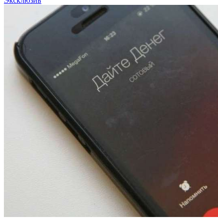
Эксклюзив
12:01
Волгоградские вузы в топе зарплатного
рейтинга: ВолгГТУ и ВолгГМУ вошли в топ‑15
для химической отрасли и фармацевтики
18:39
В Красноармейском районе Волгограда стартует
конкурс на ремонт моста через Волго‑Донской
судоходный канал
12:28
Фестиваль #ТриЧетыре в Волгограде пройдёт
11–13 сентября в рамках Года единства народов
России
Все новости