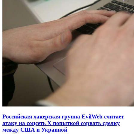
Российская хакерская группа EvilWeb считает
атаку на соцсеть Х попыткой сорвать сделку
между США и Украиной