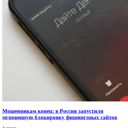
напала на незнакомую женщину с ножом
12:39
Сладкий праздник в Волгограде: в Центральном
парке прошёл фестиваль „Арбузный переполох“
15:10
Волгоградские компании нарастили экспорт:
заключены контракты на 3,6 млн долларов
Все новости
Мошенникам конец: в России запустили
мгновенную блокировку фишинговых сайтов