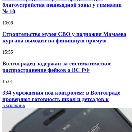
благоустройства пешеходной зоны у гимназии
№ 10
10:08
Строительство музея СВО у подножия Мамаева
кургана выходит на финишную прямую
15:55
Волгоградец задержан за систематическое
распространение фейков о ВС РФ
15:01
334 учреждения под контролем: в Волгограде
проверяют готовность школ и детсадов к
учебному году
Эксклюзив
13:47
Покушение на убийство в Волгограде: девушка