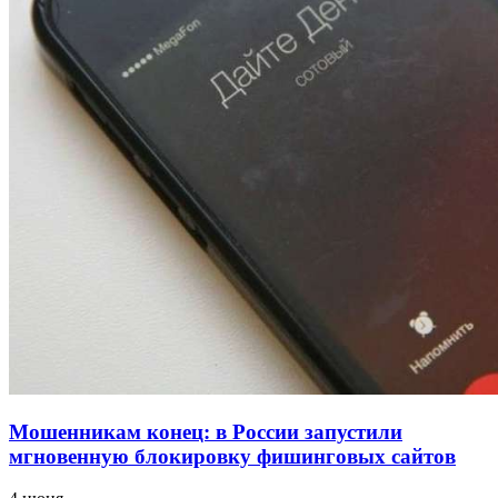
напала на незнакомую женщину с ножом
12:39
Сладкий праздник в Волгограде: в Центральном
парке прошёл фестиваль „Арбузный переполох“
15:10
Волгоградские компании нарастили экспорт:
заключены контракты на 3,6 млн долларов
Все новости
Мошенникам конец: в России запустили
мгновенную блокировку фишинговых сайтов