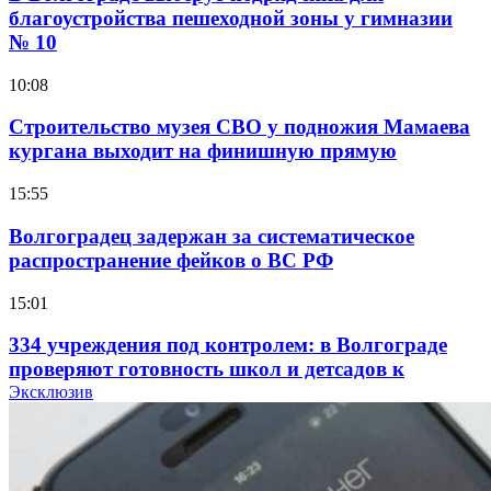
благоустройства пешеходной зоны у гимназии
№ 10
10:08
Строительство музея СВО у подножия Мамаева
кургана выходит на финишную прямую
15:55
Волгоградец задержан за систематическое
распространение фейков о ВС РФ
15:01
334 учреждения под контролем: в Волгограде
проверяют готовность школ и детсадов к
учебному году
Эксклюзив
13:47
Покушение на убийство в Волгограде: девушка