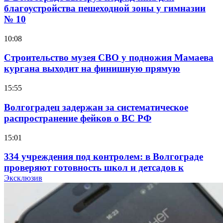
благоустройства пешеходной зоны у гимназии
№ 10
10:08
Строительство музея СВО у подножия Мамаева
кургана выходит на финишную прямую
15:55
Волгоградец задержан за систематическое
распространение фейков о ВС РФ
15:01
334 учреждения под контролем: в Волгограде
проверяют готовность школ и детсадов к
учебному году
Эксклюзив
13:47
Покушение на убийство в Волгограде: девушка