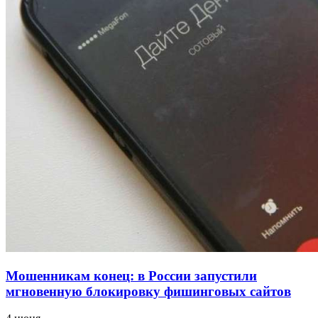
напала на незнакомую женщину с ножом
12:39
Сладкий праздник в Волгограде: в Центральном
парке прошёл фестиваль „Арбузный переполох“
15:10
Волгоградские компании нарастили экспорт:
заключены контракты на 3,6 млн долларов
Все новости
Мошенникам конец: в России запустили
мгновенную блокировку фишинговых сайтов