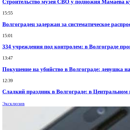
Строительство музея СВО у подножия Мамаева 
15:55
Волгоградец задержан за систематическое распр
15:01
334 учреждения под контролем: в Волгограде про
13:47
Покушение на убийство в Волгограде: девушка 
12:39
Сладкий праздник в Волгограде: в Центральном
15:10
Эксклюзив
Волгоградские компании нарастили экспорт: зак
Все новости