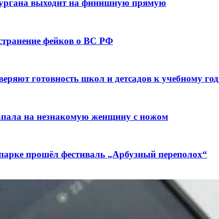
кургана выходит на финишную прямую
остранение фейков о ВС РФ
веряют готовность школ и детсадов к учебному год
напала на незнакомую женщину с ножом
 парке прошёл фестиваль „Арбузный переполох“
лючены контракты на 3,6 млн долларов