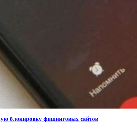
нную блокировку фишинговых сайтов